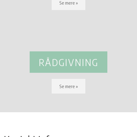
Se mere »​
RÅDGIVNING
Se mere »​